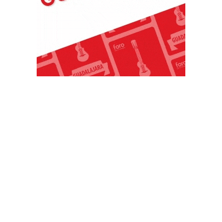
PUBLICACIONES POPULARES
El norte de México es protagonista: Foro
Infochannel 2025 se vive en Hermosillo,
Sonora