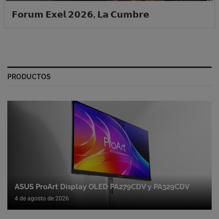
𝗙𝗼𝗿𝘂𝗺 𝗘𝘅𝗲𝗹 𝟮𝟬𝟮𝟲, 𝗟𝗮 𝗖𝘂𝗺𝗯𝗿𝗲
PRODUCTOS
ASUS ProArt Display OLED PA279CDV y PA329CDV
4 de agosto de 2026