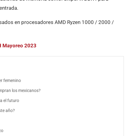
entrada.
sados en procesadores AMD Ryzen 1000 / 2000 /
CH Mayoreo 2023
er femenino
mpran los mexicanos?
 el futuro
ste año?
co