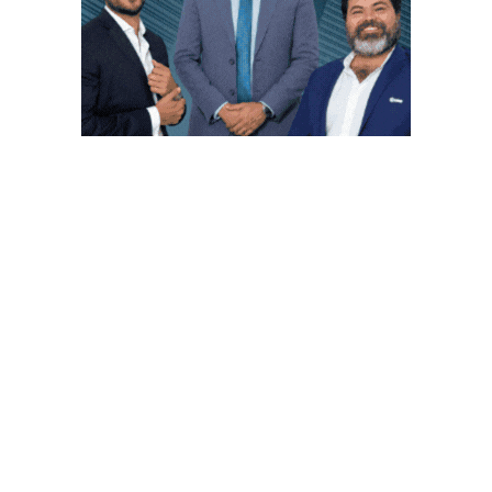
PUBLICACIONES POPULARES
El norte de México es protagonista: Foro
Infochannel 2025 se vive en Hermosillo,
Sonora
12 de septiembre de 2025