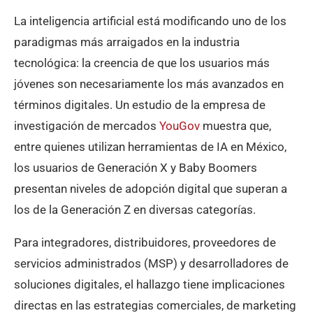
4. Incorporar componentes de confianza
La inteligencia artificial está modificando uno de los
5. Aprovechar el auge del comercio digital
paradigmas más arraigados en la industria
La gran lección para el sector TI
tecnológica: la creencia de que los usuarios más
jóvenes son necesariamente los más avanzados en
términos digitales. Un estudio de la empresa de
investigación de mercados
YouGov
muestra que,
entre quienes utilizan herramientas de IA en México,
los usuarios de Generación X y Baby Boomers
presentan niveles de adopción digital que superan a
los de la Generación Z en diversas categorías.
Para integradores, distribuidores, proveedores de
servicios administrados (MSP) y desarrolladores de
soluciones digitales, el hallazgo tiene implicaciones
directas en las estrategias comerciales, de marketing