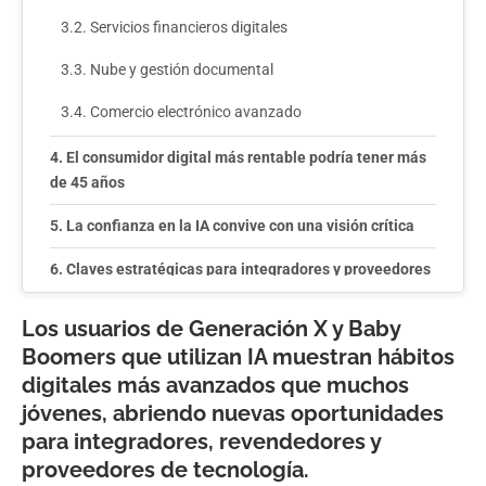
Servicios financieros digitales
Nube y gestión documental
Comercio electrónico avanzado
El consumidor digital más rentable podría tener más
de 45 años
La confianza en la IA convive con una visión crítica
Claves estratégicas para integradores y proveedores
de tecnología
Los usuarios de Generación X y Baby
1. Replantear la segmentación de clientes
Boomers que utilizan IA muestran hábitos
2. Diseñar ofertas para usuarios digitalmente
digitales más avanzados que muchos
maduros
jóvenes, abriendo nuevas oportunidades
para integradores, revendedores y
3. Priorizar la generación de valor
proveedores de tecnología.