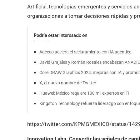
Artificial, tecnologías emergentes y servicios a
organizaciones a tomar decisiones rápidas y pr
Podría estar interesado en
Adecco acelera el reclutamiento con IA agéntica
David Grajales y Román Rosales encabezan ANADI
CorelDRAW Graphics 2024: mejoras con IA y promoci
X, el nuevo nombre de Twitter
Huawei: México requiere 100 mil expertos en TI
Kingston Technology refuerza liderazgo con enfoqu
https://twitter.com/KPMGMEXICO/status/1
Innovation Labs. Convertir las señales de cam