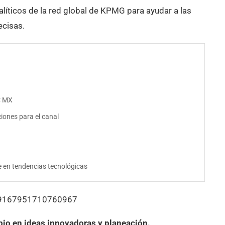
nalíticos de la red global de KPMG para ayudar a las
ecisas.
C MX
ones para el canal
e en tendencias tecnológicas
429167951710760967
bio en ideas innovadoras y planeación.