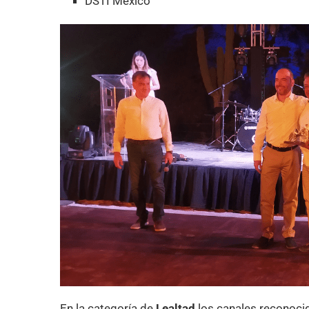
DSTI México
En la categoría de
Lealtad
los canales reconoci