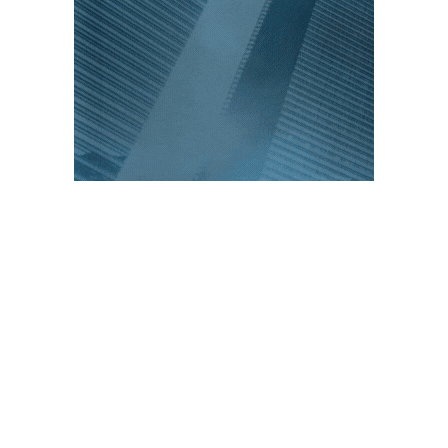
PUBLICACIONES POPULARES
El norte de México es protagonista: Foro
Infochannel 2025 se vive en Hermosillo,