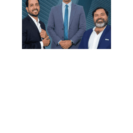
PUBLICACIONES POPULARES
El norte de México es protagonista: Foro
Infochannel 2025 se vive en Hermosillo,
Sonora