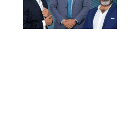
PUBLICACIONES POPULARES
El norte de México es protagonista: Foro
Infochannel 2025 se vive en Hermosillo,
Sonora
12 de septiembre de 2025
Mayoristas de TI impulsan servicios
financieros