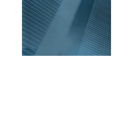
PUBLICACIONES POPULARES
El norte de México es protagonista: Foro
Infochannel 2025 se vive en Hermosillo,