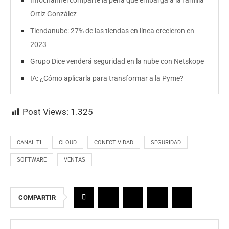
Infochannel comparte la pena que embarga a la familia
Ortiz González
Tiendanube: 27% de las tiendas en línea crecieron en
2023
Grupo Dice venderá seguridad en la nube con Netskope
IA: ¿Cómo aplicarla para transformar a la Pyme?
Post Views:
1.325
CANAL TI
CLOUD
CONECTIVIDAD
SEGURIDAD
SOFTWARE
VENTAS
COMPARTIR