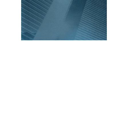
PUBLICACIONES POPULARES
El norte de México es protagonista: Foro
Infochannel 2025 se vive en Hermosillo,
Sonora
12 de septiembre de 2025