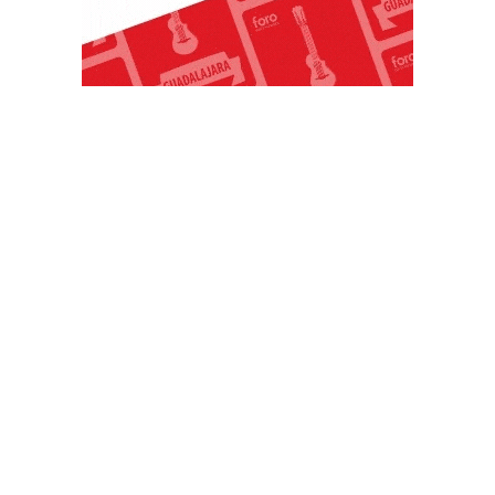
PUBLICACIONES POPULARES
El norte de México es protagonista: Foro
Infochannel 2025 se vive en Hermosillo,
Sonora
12 de septiembre de 2025
Mayoristas de TI impulsan servicios
financieros