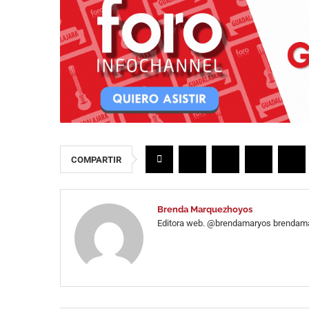
COMPARTIR
Brenda Marquezhoyos
Editora web. @brendamaryos
brendam