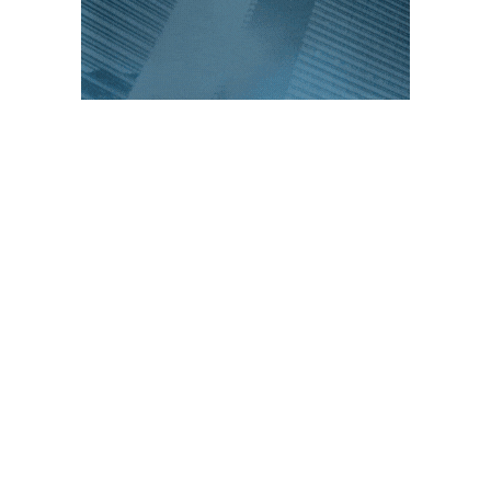
PUBLICACIONES POPULARES
El norte de México es protagonista: Foro
Infochannel 2025 se vive en Hermosillo,
Sonora
12 de septiembre de 2025
Mayoristas de TI impulsan servicios
financieros