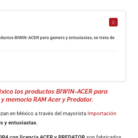
oductos BIWIN-ACER para gamers y entusiastas, se trata de
México los productos BIWIN-ACER para
s y memoria RAM Acer y Predator.
an en México a través del mayorista
Importación
s y entusiastas
.
DDR4 con licencia ACER y PREDATOR
son fabricados