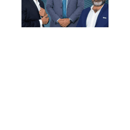
PUBLICACIONES POPULARES
El norte de México es protagonista: Foro
Infochannel 2025 se vive en Hermosillo,
Sonora
12 de septiembre de 2025
Mayoristas de TI impulsan servicios