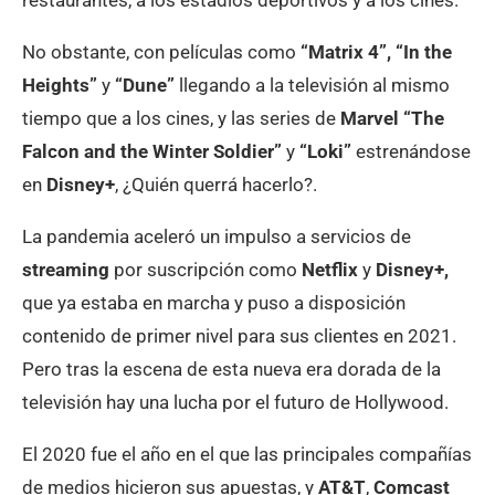
restaurantes, a los estadios deportivos y a los cines.
No obstante, con películas como
“Matrix 4”, “In the
Heights”
y
“Dune”
llegando a la televisión al mismo
tiempo que a los cines, y las series de
Marvel “The
Falcon and the Winter Soldier”
y
“Loki”
estrenándose
en
Disney+
, ¿Quién querrá hacerlo?.
La pandemia aceleró un impulso a servicios de
streaming
por suscripción como
Netflix
y
Disney+,
que ya estaba en marcha y puso a disposición
contenido de primer nivel para sus clientes en 2021.
Pero tras la escena de esta nueva era dorada de la
televisión hay una lucha por el futuro de Hollywood.
El 2020 fue el año en el que las principales compañías
de medios hicieron sus apuestas, y
AT&T
,
Comcast