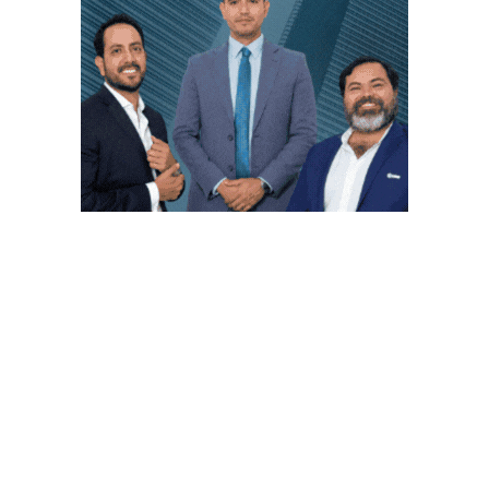
PUBLICACIONES POPULARES
El norte de México es protagonista: Foro
Infochannel 2025 se vive en Hermosillo,