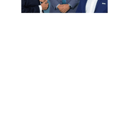
PUBLICACIONES POPULARES
El norte de México es protagonista: Foro
Infochannel 2025 se vive en Hermosillo,
Sonora
12 de septiembre de 2025
Mayoristas de TI impulsan servicios
financieros
4 de febrero de 2025