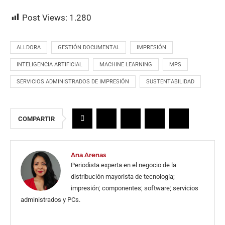
Post Views:
1.280
ALLDORA
GESTIÓN DOCUMENTAL
IMPRESIÓN
INTELIGENCIA ARTIFICIAL
MACHINE LEARNING
MPS
SERVICIOS ADMINISTRADOS DE IMPRESIÓN
SUSTENTABILIDAD
COMPARTIR
Ana Arenas
Periodista experta en el negocio de la
distribución mayorista de tecnología;
impresión; componentes; software; servicios
administrados y PCs.