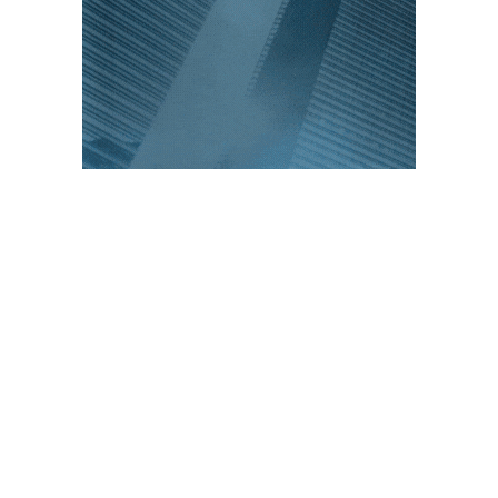
PUBLICACIONES POPULARES
El norte de México es protagonista: Foro
Infochannel 2025 se vive en Hermosillo,
Sonora
12 de septiembre de 2025