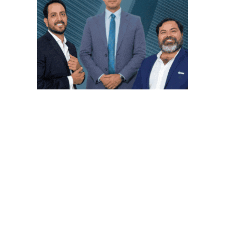
PUBLICACIONES POPULARES
El norte de México es protagonista: Foro
Infochannel 2025 se vive en Hermosillo,