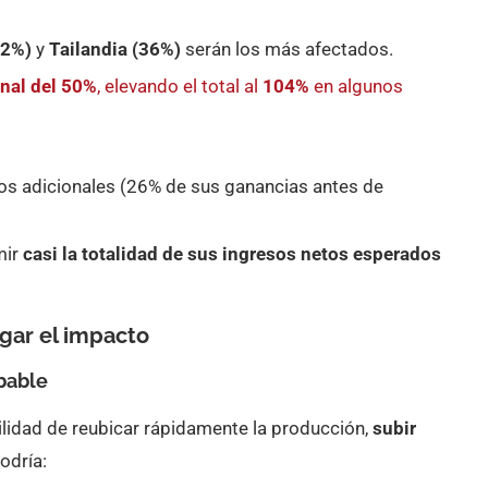
32%)
y
Tailandia (36%)
serán los más afectados.
onal del 50%
, elevando el total al
104%
en algunos
tos adicionales (26% de sus ganancias antes de
mir
casi la totalidad de sus ingresos netos esperados
igar el impacto
bable
ilidad de reubicar rápidamente la producción,
subir
odría: