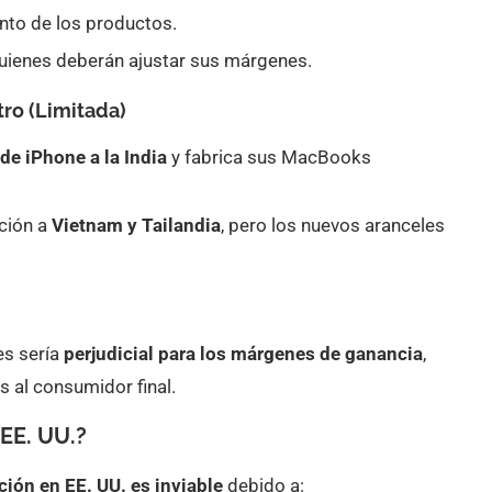
nto de los productos.
quienes deberán ajustar sus márgenes.
tro (Limitada)
de iPhone a la India
y fabrica sus MacBooks
cción a
Vietnam y Tailandia
, pero los nuevos aranceles
es sería
perjudicial para los márgenes de ganancia
,
s al consumidor final.
 EE. UU.?
ación en EE. UU. es inviable
debido a: