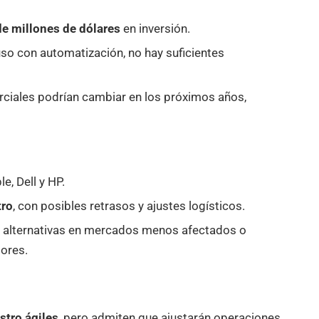
de millones de dólares
en inversión.
luso con automatización, no hay suficientes
erciales podrían cambiar en los próximos años,
, Dell y HP.
tro
, con posibles retrasos y ajustes logísticos.
 alternativas en mercados menos afectados o
ores.
stro ágiles
, pero admiten que ajustarán operaciones