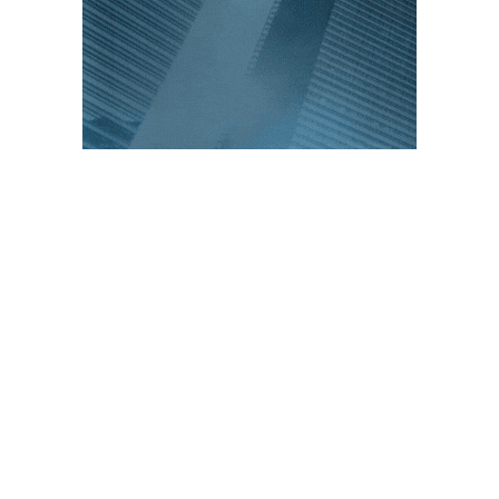
PUBLICACIONES POPULARES
El norte de México es protagonista: Foro
Infochannel 2025 se vive en Hermosillo,
Sonora
12 de septiembre de 2025