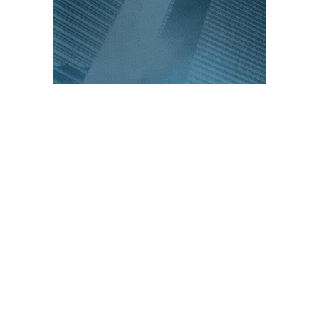
PUBLICACIONES POPULARES
El norte de México es protagonista: Foro
Infochannel 2025 se vive en Hermosillo,
Sonora
12 de septiembre de 2025