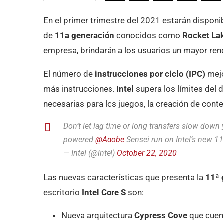
En el primer trimestre del 2021 estarán disponi
de
11a generación
conocidos como
Rocket La
empresa, brindarán a los usuarios un mayor rend
El número de
instrucciones por ciclo (IPC)
mejo
más instrucciones.
Intel
supera los límites del
necesarias para los juegos, la creación de conte
Don’t let lag time or long transfers slow down 
powered
@Adobe
Sensei run on Intel’s new 1
— Intel (@intel)
October 22, 2020
Las nuevas características que presenta la
11ª 
escritorio
Intel Core S
son:
Nueva arquitectura
Cypress Cove
que cuent