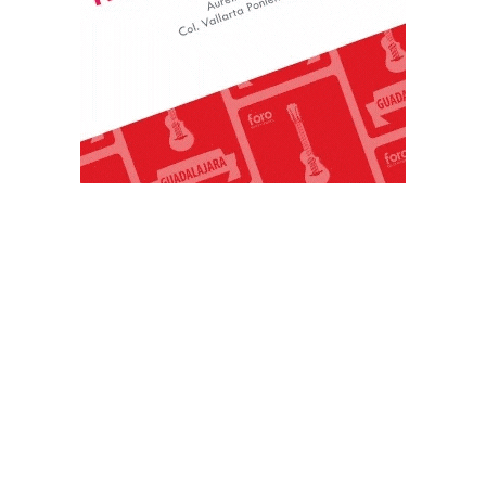
PUBLICACIONES POPULARES
El norte de México es protagonista: Foro
Infochannel 2025 se vive en Hermosillo,
Sonora