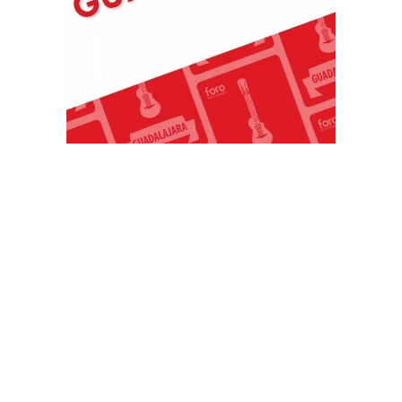
PUBLICACIONES POPULARES
El norte de México es protagonista: Foro
Infochannel 2025 se vive en Hermosillo,
Sonora