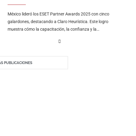
México lideró los ESET Partner Awards 2025 con cinco
galardones, destacando a Claro Heurística. Este logro
muestra cómo la capacitación, la confianza y la
especialización impulsan el crecimiento del canal de
ciberseguridad rumbo a 2026.
S PUBLICACIONES