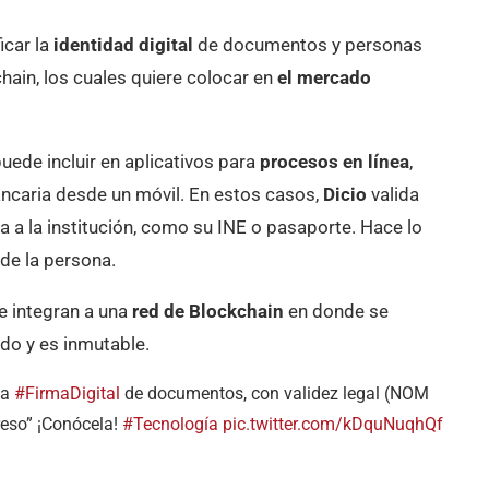
icar la
identidad digital
de documentos y personas
hain, los cuales quiere colocar en
el mercado
ede incluir en aplicativos para
procesos en línea
,
ancaria desde un móvil. En estos casos,
Dicio
valida
a a la institución, como su INE o pasaporte. Hace lo
 de la persona.
e integran a una
red de Blockchain
en donde se
do y es inmutable.
la
#FirmaDigital
de documentos, con validez legal (NOM
reso” ¡Conócela!
#Tecnología
pic.twitter.com/kDquNuqhQf