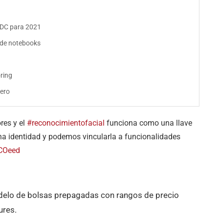
 IDC para 2021
 de notebooks
ring
jero
res y el
#reconocimientofacial
funciona como una llave
na identidad y podemos vincularla a funcionalidades
tCOeed
odelo de bolsas prepagadas con rangos de precio
ures.