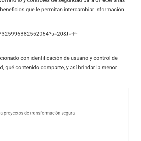
rtafolio y controles de seguridad para ofrecer a las
 beneficios que le permitan intercambiar información
527325996382552064?s=20&t=-F-
cionado con identificación de usuario y control de
ed, qué contenido comparte, y así brindar la menor
era proyectos de transformación segura