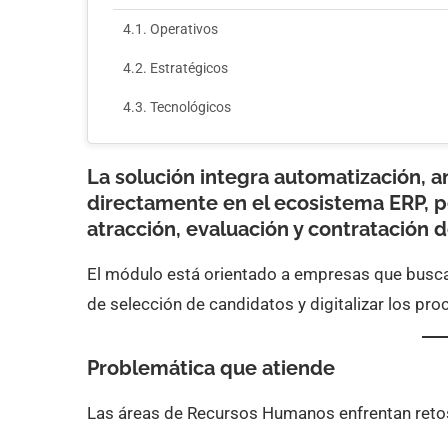
Operativos
Estratégicos
Tecnológicos
Oportunidades para integradores
La solución integra automatización, a
Servicios de valor agregado
directamente en el ecosistema ERP, p
atracción, evaluación y contratación 
Sectores con potencial
Propuesta comercial
El módulo está orientado a empresas que buscan
de selección de candidatos y digitalizar los pr
Diferenciadores competitivos
Datos clave
Problemática que atiende
Las áreas de Recursos Humanos enfrentan reto