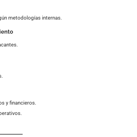
gún metodologías internas.
miento
acantes.
s.
s y financieros.
perativos.