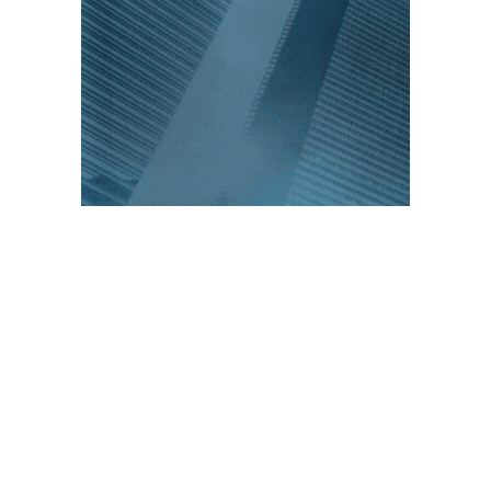
PUBLICACIONES POPULARES
El norte de México es protagonista: Foro
Infochannel 2025 se vive en Hermosillo,