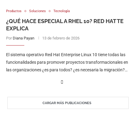
Productos
Soluciones
Tecnología
¿QUÉ HACE ESPECIAL A RHEL 10? RED HAT TE
EXPLICA
Por
Diana Payan
13 de febrero de 2026
El sistema operativo Red Hat Enterprise Linux 10 tiene todas las
funcionalidades para promover proyectos transformacionales en
las organizaciones ¿es para todos? ¿es necesaria la migración?
¿va acorde a la soberanía de los datos? Te contamos a
continuación.
CARGAR MÁS PUBLICACIONES