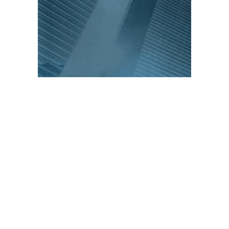
PUBLICACIONES POPULARES
El norte de México es protagonista: Foro
Infochannel 2025 se vive en Hermosillo,
Sonora
12 de septiembre de 2025