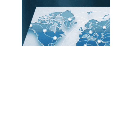
PUBLICACIONES POPULARES
El norte de México es protagonista: Foro
Infochannel 2025 se vive en Hermosillo,
Sonora