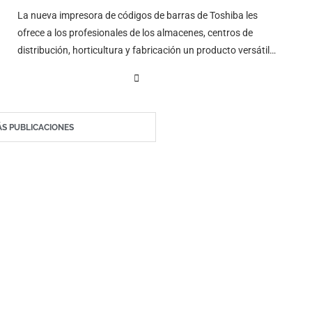
La nueva impresora de códigos de barras de Toshiba les
ofrece a los profesionales de los almacenes, centros de
distribución, horticultura y fabricación un producto versátil
para producir etiquetas más grandes y más gruesas en una
amplia gama de soportes
S PUBLICACIONES