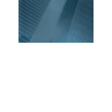
PUBLICACIONES POPULARES
El norte de México es protagonista: Foro
Infochannel 2025 se vive en Hermosillo,
Sonora