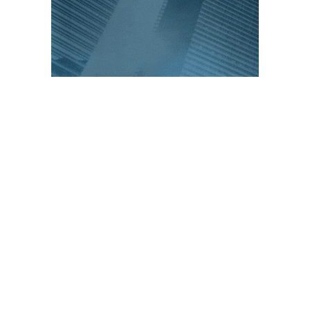
PUBLICACIONES POPULARES
El norte de México es protagonista: Foro
Infochannel 2025 se vive en Hermosillo,
Sonora
12 de septiembre de 2025
Mayoristas de TI impulsan servicios