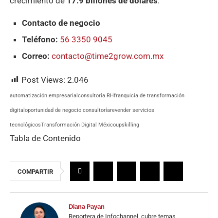
crecimiento de
17.9 billones de dólares
.
Contacto de negocio
Teléfono:
56 3350 9045
Correo:
contacto@time2grow.com.mx
Post Views:
2.046
automatización empresarial
consultoría RH
franquicia de transformación
digital
oportunidad de negocio consultoría
revender servicios
tecnológicos
Transformación Digital México
upskilling
Tabla de Contenido
COMPARTIR
Diana Payan
Reportera de Infochannel, cubre temas