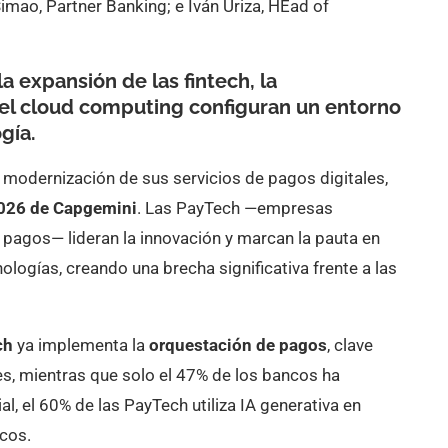
Simao, Partner Banking; e Iván Uriza, HEad of
 la expansión de las
fintech
, la
del
cloud computing
configuran un entorno
gía.
 modernización de sus servicios de pagos digitales,
026 de Capgemini
. Las PayTech —empresas
 pagos— lideran la innovación y marcan la pauta en
ologías, creando una brecha significativa frente a las
ch
ya implementa la
orquestación de pagos
, clave
es, mientras que solo el 47% de los bancos ha
al, el 60% de las PayTech utiliza IA generativa en
ncos.